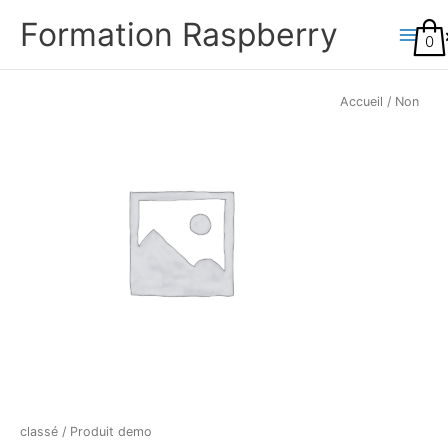
Aller
Main
Formation Raspberry
au
0
Menu
contenu
quantité
Accueil
/
Non
de
Produit
demo
R
classé
/ Produit demo