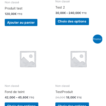
choisies
Non classé
Non classé
sur
Test 2
Produit test
la
30,00
€
–
240,00
€
TTC
120,00
€
TTC
page
Choix des options
du
Ajouter au panier
produit
Le
Le
Ce
Ce
Promo !
prix
prix
produit
produit
initial
actuel
a
a
était :
est :
24,00€.
18,00€.
plusieurs
plusieurs
variations.
variations.
Les
Les
options
options
peuvent
peuvent
être
être
choisies
choisies
Non classé
Non classé
sur
sur
Fond de teint
TestProduit
la
la
42,00
€
–
45,60
€
24,00
€
18,00
€
TTC
TTC
page
page
du
du
Choix des options
Choix des options