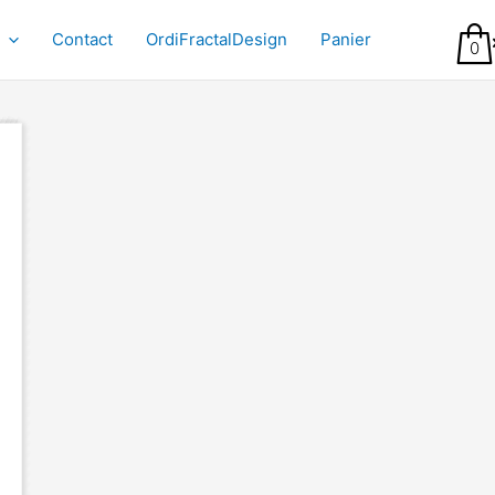
Contact
OrdiFractalDesign
Panier
0
R